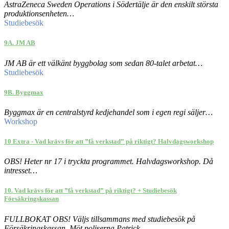
AstraZeneca Sweden Operations i Södertälje är den enskilt största
produktionsenheten…
Studiebesök
9A. JM AB
JM AB är ett välkänt byggbolag som sedan 80-talet arbetat…
Studiebesök
9B. Byggmax
Byggmax är en centralstyrd kedjehandel som i egen regi säljer…
Workshop
10 Extra - Vad krävs för att ”få verkstad” på riktigt? Halvdagsworkshop
OBS! Heter nr 17 i tryckta programmet. Halvdagsworkshop. Då
intresset…
10. Vad krävs för att ”få verkstad” på riktigt? + Studiebesök
Försäkringskassan
FULLBOKAT OBS! Väljs tillsammans med studiebesök på
Försäkringskassan. Möt poliserna Patrick…