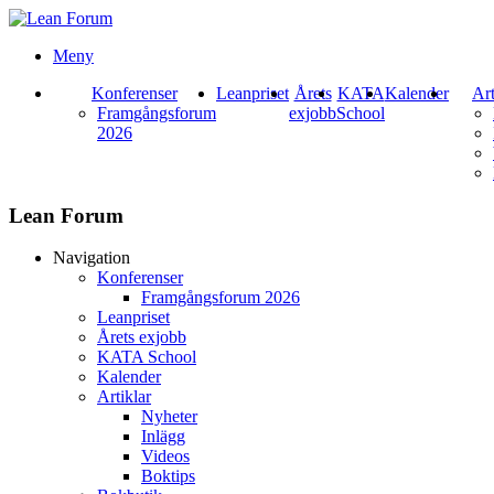
Meny
Konferenser
Leanpriset
Årets
KATA
Kalender
Art
Framgångsforum
exjobb
School
2026
Lean Forum
Navigation
Konferenser
Framgångsforum 2026
Leanpriset
Årets exjobb
KATA School
Kalender
Artiklar
Nyheter
Inlägg
Videos
Boktips