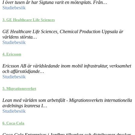
I över tusen år har Sigtuna varit en mötesplats. Från…
Studiebesök
3. GE Healthcare Life Sciences
GE Healthcare Life Sciences, Chemical Production Uppsala är
världens största…
Studiebesök
4. Ericsson
Ericsson AB är världsledande inom mobil infrastruktur, verksamhet
och affärsstödjande…
Studiebesök
5. Migrationsverket
Lean med världen som arbetsfält - Migrationsverkets internationella
avdelnings leanresa I…
Studiebesök
6. Coca-Cola
Coca-Cola Enterprises i Jordbro tillverkar och distribuerar drycker