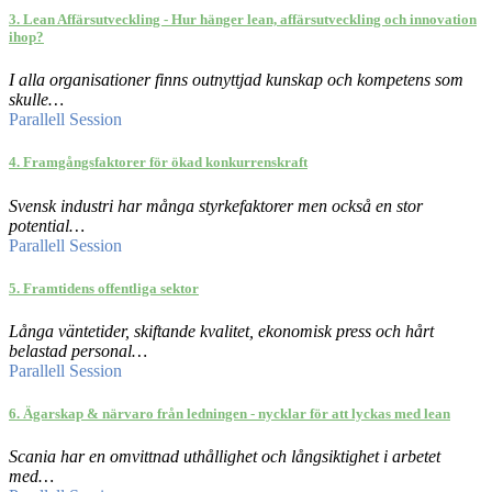
3. Lean Affärsutveckling - Hur hänger lean, affärsutveckling och innovation
ihop?
I alla organisationer finns outnyttjad kunskap och kompetens som
skulle…
Parallell Session
4. Framgångsfaktorer för ökad konkurrenskraft
Svensk industri har många styrkefaktorer men också en stor
potential…
Parallell Session
5. Framtidens offentliga sektor
Långa väntetider, skiftande kvalitet, ekonomisk press och hårt
belastad personal…
Parallell Session
6. Ägarskap & närvaro från ledningen - nycklar för att lyckas med lean
Scania har en omvittnad uthållighet och långsiktighet i arbetet
med…