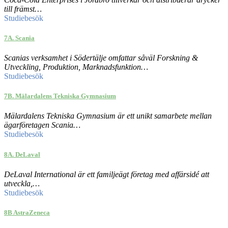
till främst…
Studiebesök
7A. Scania
Scanias verksamhet i Södertälje omfattar såväl Forskning &
Utveckling, Produktion, Marknadsfunktion…
Studiebesök
7B. Mälardalens Tekniska Gymnasium
Mälardalens Tekniska Gymnasium är ett unikt samarbete mellan
ägarföretagen Scania…
Studiebesök
8A. DeLaval
DeLaval International är ett familjeägt företag med affärsidé att
utveckla,…
Studiebesök
8B AstraZeneca