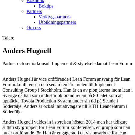
Bokbutik
Boktips
Partners
Verktygspartners
Utbildningspartners
Om oss
Talare
Anders Hugnell
Partner och seniorkonsult Implement & styrelseledamot Lean Forum
Anders Hugnell är vice ordförande i Lean Forum ansvarig för Lean
Forum-konferensen och sedan fem år knuten till Implement
Consulting Group i Stockholm. Han är en av pionjärerna inom lean i
Sverige då han som industridoktorand redan på 80-talet kom att
upptäcka Toyota Production System under sin tid på Scania i
Södertälje. Anders är också initiativtagare till KTH Leancentrum i
Södertälje.
Anders Hugnell valdes in i styrelsen hösten 2014 men har tidigare
suttit i styrgruppen för Lean Forum-konferensen, en grupp som han
nu är ordförande för. Han är engagerad i ett visionsarbete för lean