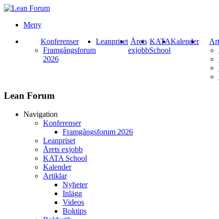
Meny
Konferenser
Leanpriset
Årets
KATA
Kalender
Art
Framgångsforum
exjobb
School
2026
Lean Forum
Navigation
Konferenser
Framgångsforum 2026
Leanpriset
Årets exjobb
KATA School
Kalender
Artiklar
Nyheter
Inlägg
Videos
Boktips