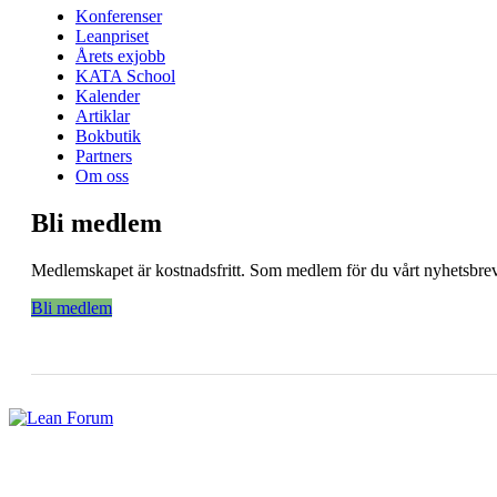
Konferenser
Leanpriset
Årets exjobb
KATA School
Kalender
Artiklar
Bokbutik
Partners
Om oss
Bli medlem
Medlemskapet är kostnadsfritt. Som medlem för du vårt nyhetsbrev 
Bli medlem