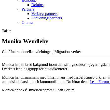
Bokbutik
Boktips
Partners
Verktygspartners
Utbildningspartners
Om oss
Talare
Monika Wendleby
Chef Internationella avdelningen, Migrationsverket
Monica har en bred bakgrund inom den statliga sektorn (regeringskans
i verkets ledningsgrupp för huvudkontoret.
Monica har tillsammans med tillsammans med Isabel Runebjörk, en väl
autentiskt ledarskap och kommunikation. Du hittar den i
Lean Forums
Monica är också styrelseledamot i Lean Forum