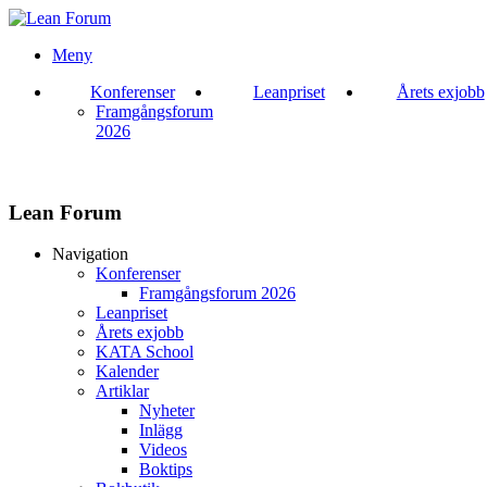
Meny
Konferenser
Leanpriset
Årets exjobb
Framgångsforum
2026
Lean Forum
Navigation
Konferenser
Framgångsforum 2026
Leanpriset
Årets exjobb
KATA School
Kalender
Artiklar
Nyheter
Inlägg
Videos
Boktips