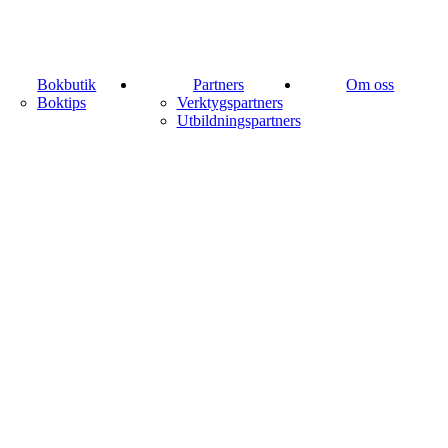
Bokbutik
Partners
Om oss
Boktips
Verktygspartners
Utbildningspartners