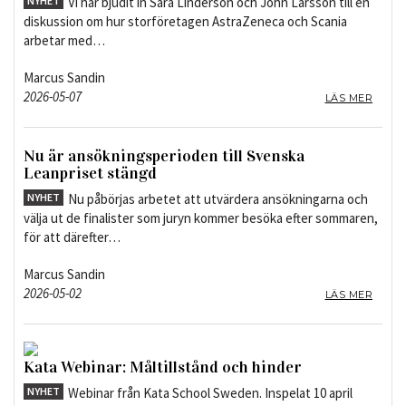
NYHET
Vi har bjudit in Sara Linderson och John Larsson till en
diskussion om hur storföretagen AstraZeneca och Scania
arbetar med…
Marcus Sandin
2026-05-07
LÄS MER
Nu är ansökningsperioden till Svenska
Leanpriset stängd
NYHET
Nu påbörjas arbetet att utvärdera ansökningarna och
välja ut de finalister som juryn kommer besöka efter sommaren,
för att därefter…
Marcus Sandin
2026-05-02
LÄS MER
Kata Webinar: Måltillstånd och hinder
NYHET
Webinar från Kata School Sweden. Inspelat 10 april