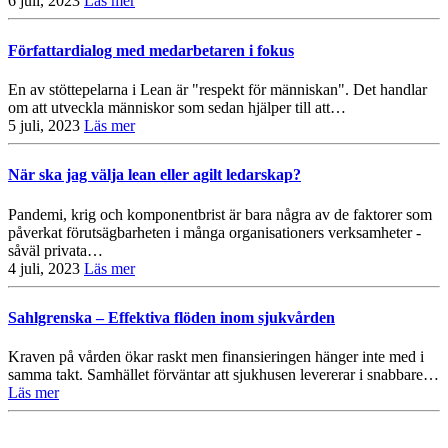
6 juli, 2023
Läs mer
Författardialog med medarbetaren i fokus
En av stöttepelarna i Lean är "respekt för människan". Det handlar
om att utveckla människor som sedan hjälper till att…
5 juli, 2023
Läs mer
När ska jag välja lean eller agilt ledarskap?
Pandemi, krig och komponentbrist är bara några av de faktorer som
påverkat förutsägbarheten i många organisationers verksamheter -
såväl privata…
4 juli, 2023
Läs mer
Sahlgrenska – Effektiva flöden inom sjukvården
Kraven på vården ökar raskt men finansieringen hänger inte med i
samma takt. Samhället förväntar att sjukhusen levererar i snabbare…
Läs mer