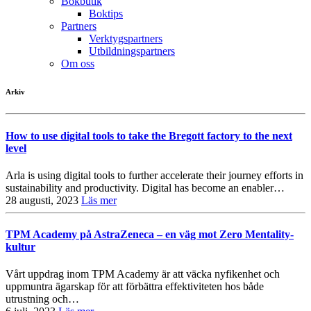
Bokbutik
Boktips
Partners
Verktygspartners
Utbildningspartners
Om oss
Arkiv
How to use digital tools to take the Bregott factory to the next
level
Arla is using digital tools to further accelerate their journey efforts in
sustainability and productivity. Digital has become an enabler…
28 augusti, 2023
Läs mer
TPM Academy på AstraZeneca – en väg mot Zero Mentality-
kultur
Vårt uppdrag inom TPM Academy är att väcka nyfikenhet och
uppmuntra ägarskap för att förbättra effektiviteten hos både
utrustning och…