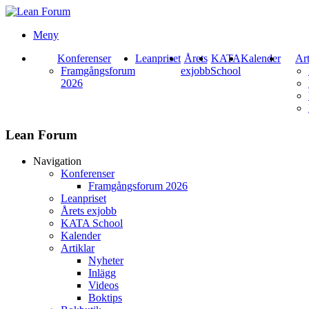
Meny
Konferenser
Leanpriset
Årets
KATA
Kalender
Art
Framgångsforum
exjobb
School
2026
Lean Forum
Navigation
Konferenser
Framgångsforum 2026
Leanpriset
Årets exjobb
KATA School
Kalender
Artiklar
Nyheter
Inlägg
Videos
Boktips