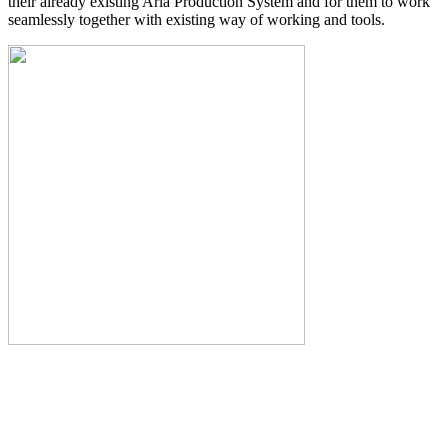
their already existing Arla Production System and for them to work
seamlessly together with existing way of working and tools.