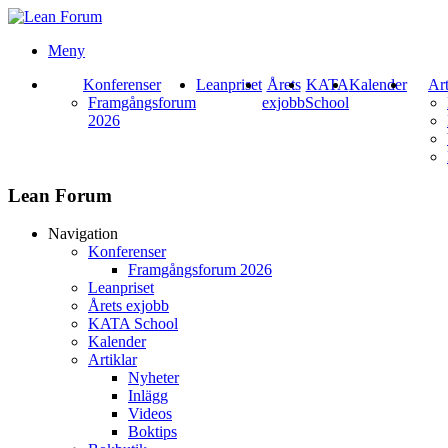
Meny
Konferenser
Leanpriset
Årets
KATA
Kalender
Art
Framgångsforum
exjobb
School
2026
Lean Forum
Navigation
Konferenser
Framgångsforum 2026
Leanpriset
Årets exjobb
KATA School
Kalender
Artiklar
Nyheter
Inlägg
Videos
Boktips