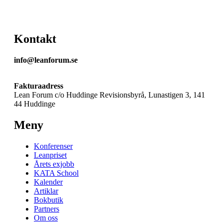
Kontakt
info@leanforum.se
Fakturaadress
Lean Forum c/o Huddinge Revisionsbyrå, Lunastigen 3, 141
44 Huddinge
Meny
Konferenser
Leanpriset
Årets exjobb
KATA School
Kalender
Artiklar
Bokbutik
Partners
Om oss