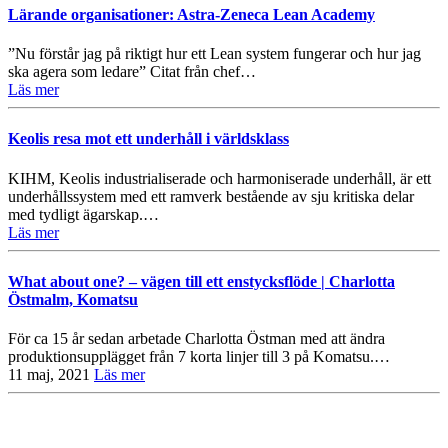
Lärande organisationer: Astra-Zeneca Lean Academy
”Nu förstår jag på riktigt hur ett Lean system fungerar och hur jag
ska agera som ledare” Citat från chef…
Läs mer
Keolis resa mot ett underhåll i världsklass
KIHM, Keolis industrialiserade och harmoniserade underhåll, är ett
underhållssystem med ett ramverk bestående av sju kritiska delar
med tydligt ägarskap.…
Läs mer
What about one? – vägen till ett enstycksflöde | Charlotta
Östmalm, Komatsu
För ca 15 år sedan arbetade Charlotta Östman med att ändra
produktionsupplägget från 7 korta linjer till 3 på Komatsu.…
11 maj, 2021
Läs mer