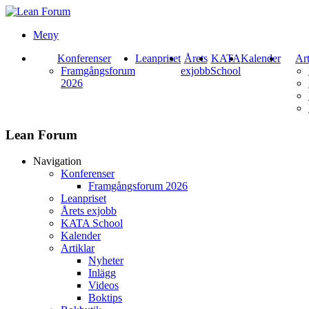
Meny
Konferenser
Leanpriset
Årets
KATA
Kalender
Art
Framgångsforum
exjobb
School
2026
Lean Forum
Navigation
Konferenser
Framgångsforum 2026
Leanpriset
Årets exjobb
KATA School
Kalender
Artiklar
Nyheter
Inlägg
Videos
Boktips