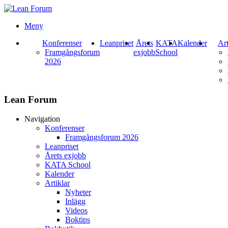
Meny
Konferenser
Leanpriset
Årets
KATA
Kalender
Art
Framgångsforum
exjobb
School
2026
Lean Forum
Navigation
Konferenser
Framgångsforum 2026
Leanpriset
Årets exjobb
KATA School
Kalender
Artiklar
Nyheter
Inlägg
Videos
Boktips