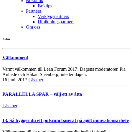
Bokbutik
Boktips
Partners
Verktygspartners
Utbildningspartners
Om oss
Arkiv
Välkommen!
Varmt välkommen till Lean Forum 2017! Dagens moderatorer, Pia
Anhede och Håkan Steenberg, inleder dagen.
16 juni, 2017
Läs mer
PARALLELLA SPÅR – välj ett av åtta
Läs mer
13. Så bygger du ett pulsrum baserat på agilt innovationsarbete
Välkommen till en workshop som ger dig insikt i visuell