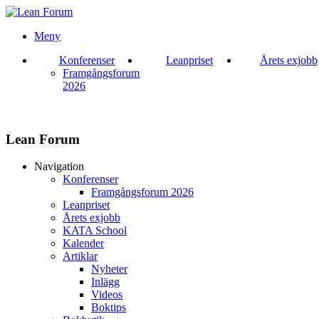
Meny
Konferenser
Leanpriset
Årets exjobb
Framgångsforum
2026
Lean Forum
Navigation
Konferenser
Framgångsforum 2026
Leanpriset
Årets exjobb
KATA School
Kalender
Artiklar
Nyheter
Inlägg
Videos
Boktips