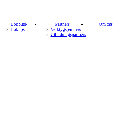
Bokbutik
Partners
Om oss
Boktips
Verktygspartners
Utbildningspartners