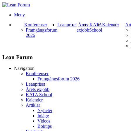
Meny
Konferenser
Leanpriset
Årets
KATA
Kalender
Art
Framgångsforum
exjobb
School
2026
Lean Forum
Navigation
Konferenser
Framgångsforum 2026
Leanpriset
Årets exjobb
KATA School
Kalender
Artiklar
Nyheter
Inlägg
Videos
Boktips