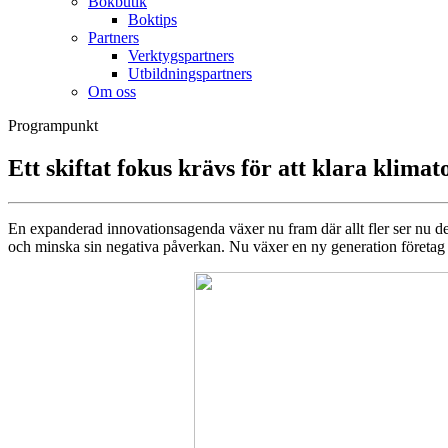
Bokbutik
Boktips
Partners
Verktygspartners
Utbildningspartners
Om oss
Programpunkt
Ett skiftat fokus krävs för att klara klima
En expanderad innovationsagenda växer nu fram där allt fler ser nu de 
och minska sin negativa påverkan. Nu växer en ny generation företag