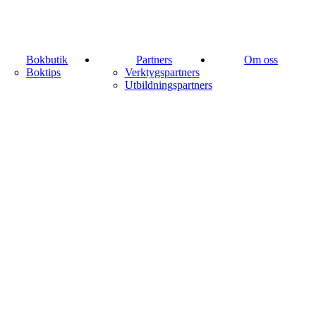
Bokbutik
Partners
Om oss
Boktips
Verktygspartners
Utbildningspartners