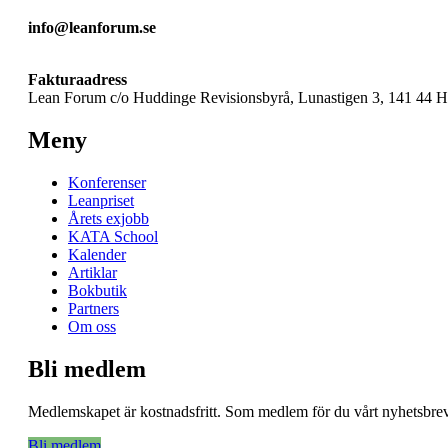
info@leanforum.se
Fakturaadress
Lean Forum c/o Huddinge Revisionsbyrå, Lunastigen 3, 141 44 
Meny
Konferenser
Leanpriset
Årets exjobb
KATA School
Kalender
Artiklar
Bokbutik
Partners
Om oss
Bli medlem
Medlemskapet är kostnadsfritt. Som medlem för du vårt nyhetsbrev 
Bli medlem