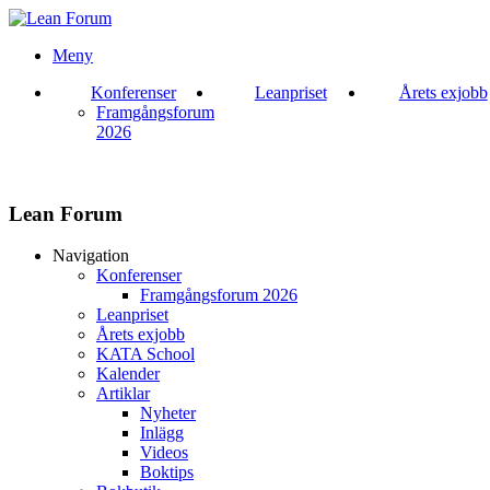
Meny
Konferenser
Leanpriset
Årets exjobb
Framgångsforum
2026
Lean Forum
Navigation
Konferenser
Framgångsforum 2026
Leanpriset
Årets exjobb
KATA School
Kalender
Artiklar
Nyheter
Inlägg
Videos
Boktips