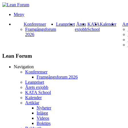
Meny
Konferenser
Leanpriset
Årets
KATA
Kalender
Art
Framgångsforum
exjobb
School
2026
Lean Forum
Navigation
Konferenser
Framgångsforum 2026
Leanpriset
Årets exjobb
KATA School
Kalender
Artiklar
Nyheter
Inlägg
Videos
Boktips