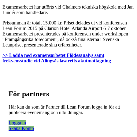
Examensarbetet har utförts vid Chalmers tekniska högskola med Jan
Lindér som handledare.
Prissumman är totalt 15.000 kr. Priset delades ut vid konferensen
Lean Forum 2015 på Clarion Hotel Arlanda Airport 6-7 oktober.
Examensarbetet presenterades på konferensen under workshopen
”Framgångsrika föredömen”, då också finalisterna i Svenska
Leanpriset presenterade sina erfarenheter.
>> Ladda ned examensarbetet Flödesanalys samt
frekvensstudie vid Alingsås lasaretts akutmottagning
För partners
Här kan du som är Partner till Lean Forum logga in för att
publicera evenemang och utbildningar.
Logga in
Skapa Konto