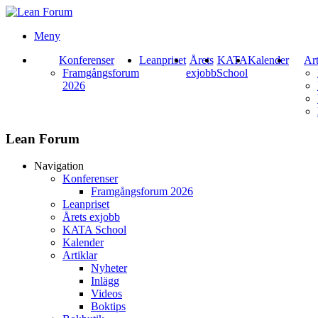
Meny
Konferenser
Leanpriset
Årets
KATA
Kalender
Art
Framgångsforum
exjobb
School
2026
Lean Forum
Navigation
Konferenser
Framgångsforum 2026
Leanpriset
Årets exjobb
KATA School
Kalender
Artiklar
Nyheter
Inlägg
Videos
Boktips