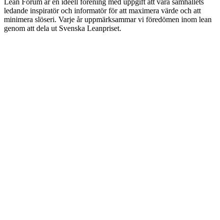
Lean Forum är en ideell förening med uppgift att vara samhällets
ledande inspiratör och informatör för att maximera värde och att
minimera slöseri. Varje år uppmärksammar vi föredömen inom lean
genom att dela ut Svenska Leanpriset.