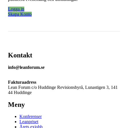
Logga in
Skapa Konto
Kontakt
info@leanforum.se
Fakturaadress
Lean Forum c/o Huddinge Revisionsbyrå, Lunastigen 3, 141
44 Huddinge
Meny
Konferenser
Leanpriset
Årets exjobb