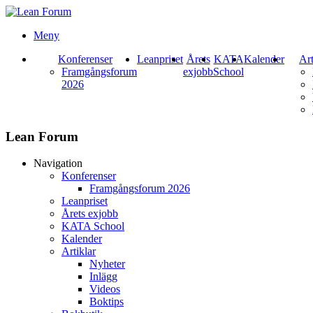
Meny
Konferenser
Leanpriset
Årets
KATA
Kalender
Art
Framgångsforum
exjobb
School
2026
Lean Forum
Navigation
Konferenser
Framgångsforum 2026
Leanpriset
Årets exjobb
KATA School
Kalender
Artiklar
Nyheter
Inlägg
Videos
Boktips