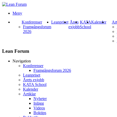
Meny
Konferenser
Leanpriset
Årets
KATA
Kalender
Art
Framgångsforum
exjobb
School
2026
Lean Forum
Navigation
Konferenser
Framgångsforum 2026
Leanpriset
Årets exjobb
KATA School
Kalender
Artiklar
Nyheter
Inlägg
Videos
Boktips