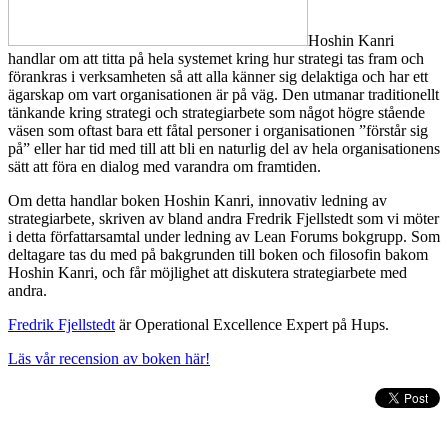
Hoshin Kanri
handlar om att titta på hela systemet kring hur strategi tas fram och
förankras i verksamheten så att alla känner sig delaktiga och har ett
ägarskap om vart organisationen är på väg. Den utmanar traditionellt
tänkande kring strategi och strategiarbete som något högre stående
väsen som oftast bara ett fåtal personer i organisationen ”förstår sig
på” eller har tid med till att bli en naturlig del av hela organisationens
sätt att föra en dialog med varandra om framtiden.
Om detta handlar boken Hoshin Kanri, innovativ ledning av
strategiarbete, skriven av bland andra Fredrik Fjellstedt som vi möter
i detta författarsamtal under ledning av Lean Forums bokgrupp. Som
deltagare tas du med på bakgrunden till boken och filosofin bakom
Hoshin Kanri, och får möjlighet att diskutera strategiarbete med
andra.
Fredrik Fjellstedt
är Operational Excellence Expert på Hups.
Läs vår recension av boken här!