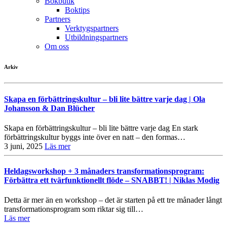
Bokbutik
Boktips
Partners
Verktygspartners
Utbildningspartners
Om oss
Arkiv
Skapa en förbättringskultur – bli lite bättre varje dag | Ola
Johansson & Dan Blücher
Skapa en förbättringskultur – bli lite bättre varje dag En stark
förbättringskultur byggs inte över en natt – den formas…
3 juni, 2025
Läs mer
Heldagsworkshop + 3 månaders transformationsprogram:
Förbättra ett tvärfunktionellt flöde – SNABBT! | Niklas Modig
Detta är mer än en workshop – det är starten på ett tre månader långt
transformationsprogram som riktar sig till…
Läs mer