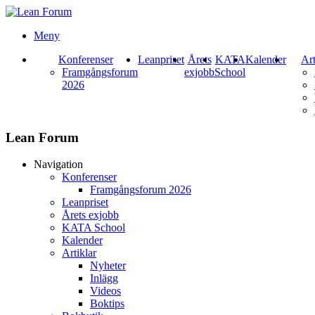
Meny
Konferenser
Leanpriset
Årets
KATA
Kalender
Art
Framgångsforum
exjobb
School
2026
Lean Forum
Navigation
Konferenser
Framgångsforum 2026
Leanpriset
Årets exjobb
KATA School
Kalender
Artiklar
Nyheter
Inlägg
Videos
Boktips