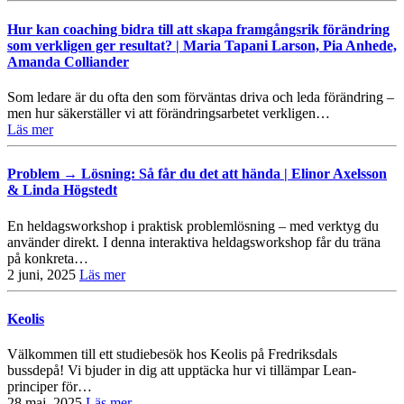
Hur kan coaching bidra till att skapa framgångsrik förändring
som verkligen ger resultat? | Maria Tapani Larson, Pia Anhede,
Amanda Colliander
Som ledare är du ofta den som förväntas driva och leda förändring –
men hur säkerställer vi att förändringsarbetet verkligen…
Läs mer
Problem → Lösning: Så får du det att hända | Elinor Axelsson
& Linda Högstedt
En heldagsworkshop i praktisk problemlösning – med verktyg du
använder direkt. I denna interaktiva heldagsworkshop får du träna
på konkreta…
2 juni, 2025
Läs mer
Keolis
Välkommen till ett studiebesök hos Keolis på Fredriksdals
bussdepå! Vi bjuder in dig att upptäcka hur vi tillämpar Lean-
principer för…
28 maj, 2025
Läs mer