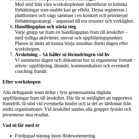
Med stöd från våra workshopledare identifierar ni kritiska
förbättringar som snabbt kan ge effekt. Dessa registreras i
plattformen och vägs samman i en konkret och prioriterad
förbättringsstrategi – anpassad till era resurser och verklighet.
Handlingsplan och nästa steg
Varje grupp tar fram en handlingsplan fram till årsskiftet –
med tydliga aktiviteter, ansvar och uppföljningspunkter.
Planen är tänkt att kunna börja omsättas direkt dagen efter
workshopen.
Avslutning – Så håller ni förändringen vid liv
Vi summerar dagen och diskuterar hur ni organiserar fortsatt
arbete: uppföljning, lärande, kommunikation och eventuell
coaching framåt.
Efter workshopen
Alla deltagande team deltar i fyra gemensamma digitala
uppföljningar fram till årsskiftet. Här får ni möjlighet att rapportera
framdrift, få stöd vid eventuella hinder och ta del av lärdomar från
andra organisationer. Vid årsskiftet samlas alla grupper fysiskt och
presenterar sina resultat.
Vad ni får med er
Fördjupad träning inom flödesorientering