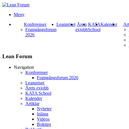
Meny
Konferenser
Leanpriset
Årets
KATA
Kalender
Art
Framgångsforum
exjobb
School
2026
Lean Forum
Navigation
Konferenser
Framgångsforum 2026
Leanpriset
Årets exjobb
KATA School
Kalender
Artiklar
Nyheter
Inlägg
Videos
Boktips