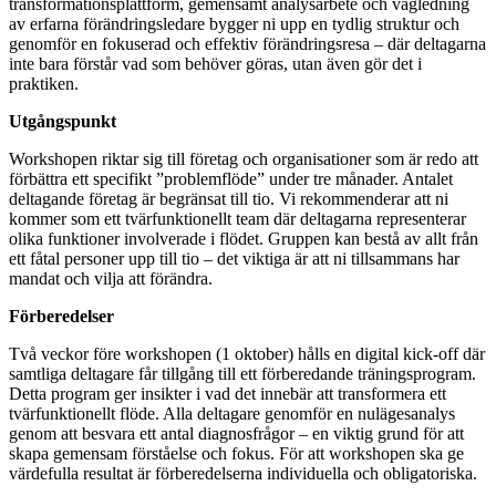
transformationsplattform, gemensamt analysarbete och vägledning
av erfarna förändringsledare bygger ni upp en tydlig struktur och
genomför en fokuserad och effektiv förändringsresa – där deltagarna
inte bara förstår vad som behöver göras, utan även gör det i
praktiken.
Utgångspunkt
Workshopen riktar sig till företag och organisationer som är redo att
förbättra ett specifikt ”problemflöde” under tre månader. Antalet
deltagande företag är begränsat till tio. Vi rekommenderar att ni
kommer som ett tvärfunktionellt team där deltagarna representerar
olika funktioner involverade i flödet. Gruppen kan bestå av allt från
ett fåtal personer upp till tio – det viktiga är att ni tillsammans har
mandat och vilja att förändra.
Förberedelser
Två veckor före workshopen (1 oktober) hålls en digital kick-off där
samtliga deltagare får tillgång till ett förberedande träningsprogram.
Detta program ger insikter i vad det innebär att transformera ett
tvärfunktionellt flöde. Alla deltagare genomför
en nulägesanalys
genom att besvara ett antal diagnosfrågor – en viktig grund för att
skapa gemensam förståelse och fokus.
För att
workshopen ska ge
värdefulla resultat
är
f
örberedelserna
individuella och obligatoriska.