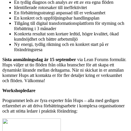
En tydlig diagnos och analys av ett av era egna flöden
Identifierade rotorsaker till ineffektivitet
En förbättringsstrategi anpassad till er verksamhet
En konkret och uppföljningsbar handlingsplan
Tillgång till digital transformationsplattform för styrning och
förbättring i 3 månader
Konkreta resultat som kortare ledtid, högre kvalitet, ökad
kundnöjdhet och bättre arbetsmiljö
Ny energi, tydlig riktning och en konkret start på er
förändringsresa
Sista anmälningsdag är 15 september
via Lean Forums formulär.
Hups väljer ut tio flöden från olika branscher för att skapa ett
dynamiskt lärande mellan deltagarna. När ni skickat in er anmälan
kommer Hups att kontakta er för fler detaljer
kring er verksamhet
och flöden. Välkomna!
Workshopledare
Programmet leds av fyra experter från Hups – alla med gedigen
erfarenhet av att driva förbättringsarbete i komplexa organisationer
och att stötta ledare i praktisk förändring: