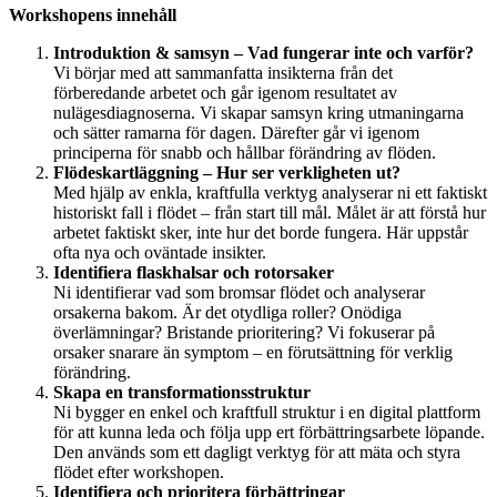
Workshopens innehåll
Introduktion & samsyn – Vad fungerar inte och varför?
Vi börjar med att sammanfatta insikterna från det
förberedande arbetet och går igenom resultatet av
nulägesdiagnoserna. Vi skapar samsyn kring utmaningarna
och sätter ramarna för dagen. Därefter går vi igenom
principerna för snabb och hållbar förändring av flöden.
Flödeskartläggning – Hur ser verkligheten ut?
Med hjälp av enkla, kraftfulla verktyg analyserar ni ett faktiskt
historiskt fall i flödet – från start till mål. Målet är att förstå hur
arbetet faktiskt sker, inte hur det borde fungera. Här uppstår
ofta nya och oväntade insikter.
Identifiera flaskhalsar och rotorsaker
Ni identifierar vad som bromsar flödet och analyserar
orsakerna bakom. Är det otydliga roller? Onödiga
överlämningar? Bristande prioritering? Vi fokuserar på
orsaker snarare än symptom – en förutsättning för verklig
förändring.
Skapa en transformationsstruktur
Ni bygger en enkel och kraftfull struktur i en digital plattform
för att kunna leda och följa upp ert förbättringsarbete löpande.
Den används som ett dagligt verktyg för att mäta och styra
flödet efter workshopen.
Identifiera och prioritera förbättringar