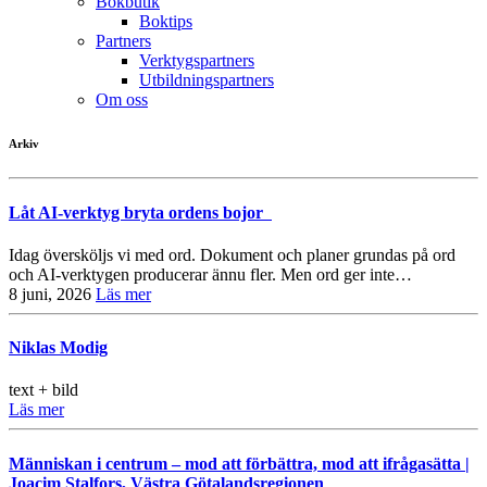
Bokbutik
Boktips
Partners
Verktygspartners
Utbildningspartners
Om oss
Arkiv
Låt AI-verktyg bryta ordens bojor
Idag översköljs vi med ord. Dokument och planer grundas på ord
och AI-verktygen producerar ännu fler. Men ord ger inte…
8 juni, 2026
Läs mer
Niklas Modig
text + bild
Läs mer
Människan i centrum – mod att förbättra, mod att ifrågasätta |
Joacim Stalfors, Västra Götalandsregionen