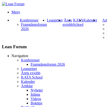
Meny
Konferenser
Leanpriset
Årets
KATA
Kalender
Art
Framgångsforum
exjobb
School
2026
Lean Forum
Navigation
Konferenser
Framgångsforum 2026
Leanpriset
Årets exjobb
KATA School
Kalender
Artiklar
Nyheter
Inlägg
Videos
Boktips