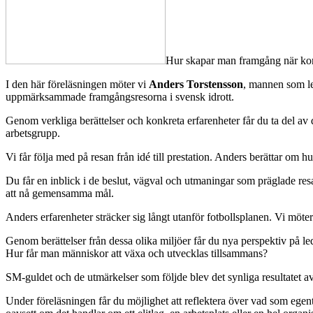
Hur skapar man framgång när konk
I den här föreläsningen möter vi
Anders Torstensson
, mannen som le
uppmärksammade framgångsresorna i svensk idrott.
Genom verkliga berättelser och konkreta erfarenheter får du ta del a
arbetsgrupp.
Vi får följa med på resan från idé till prestation. Anders berättar om hu
Du får en inblick i de beslut, vägval och utmaningar som präglade r
att nå gemensamma mål.
Anders erfarenheter sträcker sig långt utanför fotbollsplanen. Vi möte
Genom berättelser från dessa olika miljöer får du nya perspektiv på l
Hur får man människor att växa och utvecklas tillsammans?
SM-guldet och de utmärkelser som följde blev det synliga resultatet av
Under föreläsningen får du möjlighet att reflektera över vad som egent