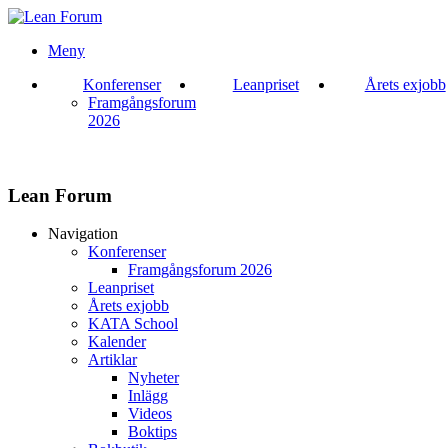
Meny
Konferenser
Leanpriset
Årets exjobb
Framgångsforum
2026
Lean Forum
Navigation
Konferenser
Framgångsforum 2026
Leanpriset
Årets exjobb
KATA School
Kalender
Artiklar
Nyheter
Inlägg
Videos
Boktips