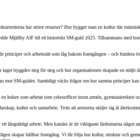
urrenterna har större resurser? Hur bygger man en kultur där människor
dde Mjällby AIF till ett historiskt SM-guld 2025. Tillsammans med ho
v de principer och arbetssätt som låg bakom framgången – och fundera öv
r laget byggdes steg för steg och hur organisationen skapade en miljö där a
esan mot SM-guldet. Samtidigt väcks frågor om hur samma principer ka
r en ledare som arbetat som yrkesofficer inom armén, gymnasierektor och
edarskap, kultur och samarbete. Trots att arenorna skiljer sig åt återk
 ett långsiktigt arbete. Men kanske är de viktigaste lärdomarna något an
ligen skapar hållbar framgång. Vi får följa hur kultur, struktur och gem