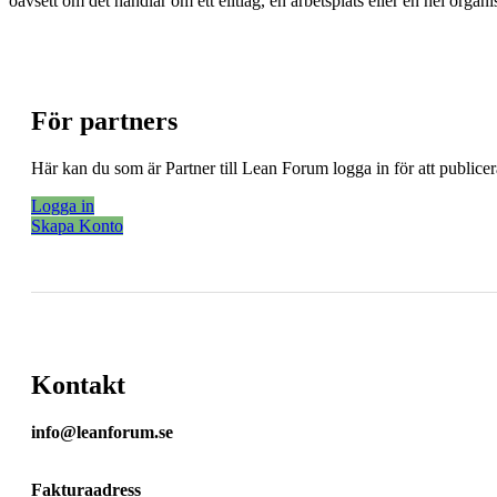
oavsett om det handlar om ett elitlag, en arbetsplats eller en hel organi
För partners
Här kan du som är Partner till Lean Forum logga in för att public
Logga in
Skapa Konto
Kontakt
info@leanforum.se
Fakturaadress