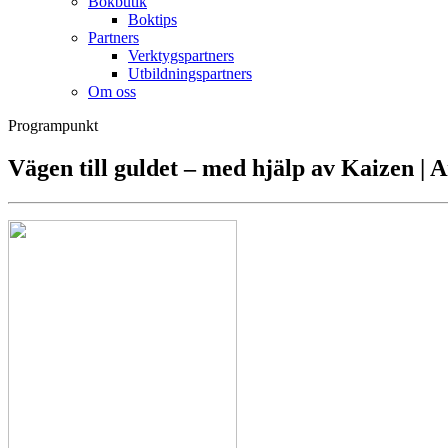
Bokbutik
Boktips
Partners
Verktygspartners
Utbildningspartners
Om oss
Programpunkt
Vägen till guldet – med hjälp av Kaizen | 