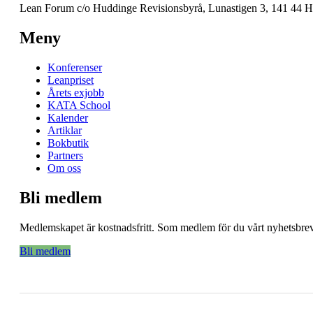
Lean Forum c/o Huddinge Revisionsbyrå, Lunastigen 3, 141 44 
Meny
Konferenser
Leanpriset
Årets exjobb
KATA School
Kalender
Artiklar
Bokbutik
Partners
Om oss
Bli medlem
Medlemskapet är kostnadsfritt. Som medlem för du vårt nyhetsbrev 
Bli medlem