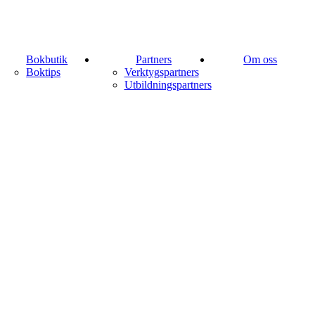
Bokbutik
Partners
Om oss
Boktips
Verktygspartners
Utbildningspartners