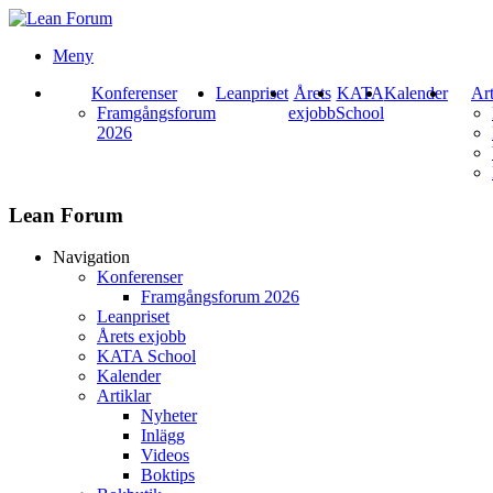
Meny
Konferenser
Leanpriset
Årets
KATA
Kalender
Art
Framgångsforum
exjobb
School
2026
Lean Forum
Navigation
Konferenser
Framgångsforum 2026
Leanpriset
Årets exjobb
KATA School
Kalender
Artiklar
Nyheter
Inlägg
Videos
Boktips