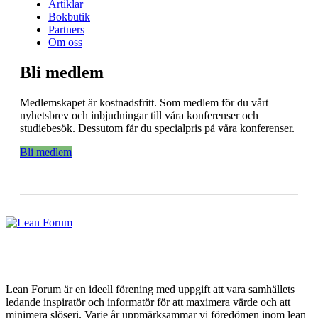
Artiklar
Bokbutik
Partners
Om oss
Bli medlem
Medlemskapet är kostnadsfritt. Som medlem för du vårt
nyhetsbrev och inbjudningar till våra konferenser och
studiebesök. Dessutom får du specialpris på våra konferenser.
Bli medlem
Lean Forum är en ideell förening med uppgift att vara samhällets
ledande inspiratör och informatör för att maximera värde och att
minimera slöseri. Varje år uppmärksammar vi föredömen inom lean