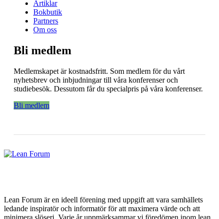
Artiklar
Bokbutik
Partners
Om oss
Bli medlem
Medlemskapet är kostnadsfritt. Som medlem för du vårt
nyhetsbrev och inbjudningar till våra konferenser och
studiebesök. Dessutom får du specialpris på våra konferenser.
Bli medlem
Lean Forum är en ideell förening med uppgift att vara samhällets
ledande inspiratör och informatör för att maximera värde och att
minimera slöseri. Varje år uppmärksammar vi föredömen inom lean