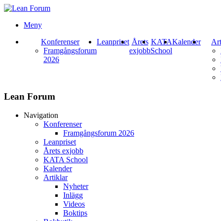
Meny
Konferenser
Leanpriset
Årets
KATA
Kalender
Art
Framgångsforum
exjobb
School
2026
Lean Forum
Navigation
Konferenser
Framgångsforum 2026
Leanpriset
Årets exjobb
KATA School
Kalender
Artiklar
Nyheter
Inlägg
Videos
Boktips