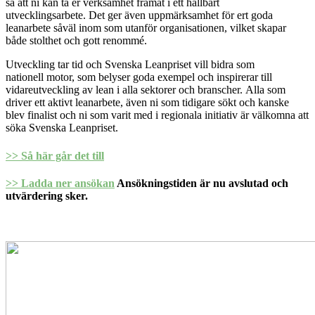
så att ni kan ta er verksamhet framåt i ett hållbart
utvecklingsarbete.
Det ger även uppmärksamhet för ert goda
leanarbete såväl inom som utanför organisationen, vilket skapar
både stolthet och gott renommé.
Utveckling tar tid och Svenska Leanpriset vill bidra som
nationell motor, som belyser goda exempel och inspirerar till
vidareutveckling av lean i alla sektorer och branscher.
Alla som
driver ett aktivt leanarbete, även ni som tidigare sökt och kanske
blev finalist och ni som varit med i regionala initiativ är välkomna att
söka Svenska Leanpriset.
>> Så här går det till
>> Ladda ner ansökan
Ansökningstiden är nu avslutad och
utvärdering sker.