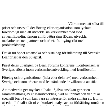
Välkommen att söka till
priset och utses till det företag eller organisation som lyckats
föredömligt med att utveckla sin verksamhet med stöd
av leanfilosofin, genom att förbättra sina flöden, utveckla
medarbetare och partners och arbeta framgångsrikt med
problemlösning.
Det är nu öppet att ansöka och sista dag för inlämning till Svenska
Leanpriset är den
30 april
.
Priset delas ut årligen på Lean Forums konferens. Konferensen är
Sveriges största inom verksamhetsutveckling med leanfilosofin.
Företag och organisationer (hela eller delar av) med verksamhet i
Sverige och som arbetar med leantänkande är välkomna att söka.
Att medverka ger mycket tillbaka. Själva ansökan ger er en
sammanfattning av er leanutveckling, vad ni uppnått och vad ni är
speciellt bra på som kan vara av intresse för andra att lära av. Blir ni
utsedd till finalist får ni en konkret analys av era förbättringsområden