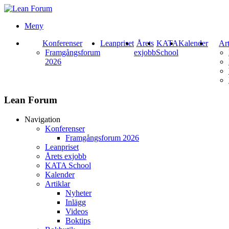
Meny
Konferenser
Leanpriset
Årets
KATA
Kalender
Art
Framgångsforum
exjobb
School
2026
Lean Forum
Navigation
Konferenser
Framgångsforum 2026
Leanpriset
Årets exjobb
KATA School
Kalender
Artiklar
Nyheter
Inlägg
Videos
Boktips