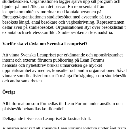
studiebesöken. Organisationen lägger själva upp sitt program och
bjuder på lunch/fika, om det passar. En representant från
leanpriskommittén samordnar med kontaktpersonen på
företaget/organisationen studiebesöket med avseende på t.ex.
besökets längd, antal besökare och vägbeskrivning. Representanten
deltar även på studiebesöket. Organisationen styr över besökslistan t
ex antal och sekretesskonflikt. Studiebesöken är kostnadsfria.
Varför ska vi tävla om Svenska Leanpriset?
Att vinna Svenska Leanpriset ger erkännande och uppmärksamhet
internt och externt: förutom publicering på Lean Forums
hemsida och nyhetsbrev brukar utmärkelsen ge mycket
uppmärksamhet av medier, konsulter och andra organisationer. Såväl
vinnare som finalister brukar få många förfrågningar om studiebesök
och andra samarbeten.
Övrigt
All information som förmedlas till Lean Forum under ansökan och
platsbesök behandlas konfidentiellt.
Deltagande i Svenska Leanpriset är kostnadsfritt.
Vinnaren äger rätt att använda Lean Forums logotyp under året fram