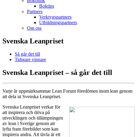
Bokbutik
Boktips
Partners
Verktygspartners
Utbildningspartners
Om oss
Svenska Leanpriset
Så går det till
Tidigare vinnare
Svenska Leanpriset – så går det till
Varje år uppmärksammar Lean Forum föredömen inom lean genom
att dela ut Svenska Leanpriset.
Svenska Leanpriset verkar för
att inspirera och driva på
utvecklingen och tillämpningen
av lean i Sverige genom att
lyfta fram förebilder som kan
inspirera andra. Att tävla är ett