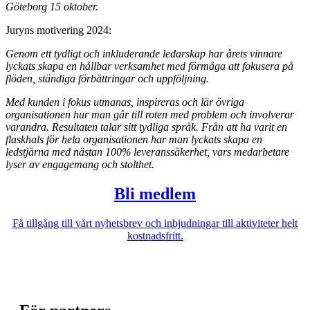
Göteborg 15 oktober.
Juryns motivering 2024:
Genom ett tydligt och inkluderande ledarskap har årets vinnare
lyckats skapa en hållbar verksamhet med förmåga att fokusera på
flöden, ständiga förbättringar och uppföljning.
Med kunden i fokus utmanas, inspireras och lär övriga
organisationen hur man går till roten med problem och involverar
varandra. Resultaten talar sitt tydliga språk. Från att ha varit en
flaskhals för hela organisationen har man lyckats skapa en
ledstjärna med nästan 100% leveranssäkerhet, vars medarbetare
lyser av engagemang och stolthet.
Bli medlem
Få tillgång till vårt nyhetsbrev och inbjudningar till aktiviteter helt
kostnadsfritt.