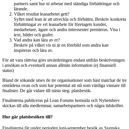
partners samt hur ni arbetar med ständiga förbättringar och
lärande.
Vilket resultat leanarbetet gett?
Syftet med lean är att utveckla och förbättra. Beskriv konkreta
förbättringar av ert leanarbete för företagets kunder,
medarbetare, ägare och andra intressenter premieras. Visa i
text, bilder och grafer.
Vad andra kan lära av er?
Beskriv på vilket vis ni är en förebild som andra kan
inspireras och lära av.
För att vara rättvisa görs utvärderingen endast utifrån beskrivningen
i ansökan och eventuell annan allmän information (ej finansiell
status)
Bland de sökande utses de tre organisationer som bäst matchar de tre
områdena ovan och som har potential att stå som värdiga vinnare till
finalister. De går vidare till nästa steg: platsbesök.
Finalisterna publiceras på Lean Forums hemsida och Nyhetsbrev
skickas till alla medlemmar, samarbetspartners och några tidskrifter.
Hur går platsbesöken till?
Finalisterna får under perioden juni-september besök av Svenska