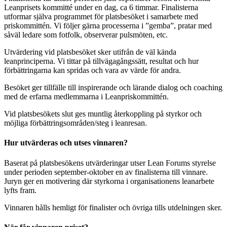
Leanprisets kommitté under en dag, ca 6 timmar. Finalisterna
utformar själva programmet för platsbesöket i samarbete med
priskommittén. Vi följer gärna processerna i ”gemba”, pratar med
såväl ledare som fotfolk, observerar pulsmöten, etc.
Utvärdering vid platsbesöket sker utifrån de väl kända
leanprinciperna. Vi tittar på tillvägagångssätt, resultat och hur
förbättringarna kan spridas och vara av värde för andra.
Besöket ger tillfälle till inspirerande och lärande dialog och coaching
med de erfarna medlemmarna i Leanpriskommittén.
Vid platsbesökets slut ges muntlig återkoppling på styrkor och
möjliga förbättringsområden/steg i leanresan.
Hur utvärderas och utses vinnaren?
Baserat på platsbesökens utvärderingar utser Lean Forums styrelse
under perioden september-oktober en av finalisterna till vinnare.
Juryn ger en motivering där styrkorna i organisationens leanarbete
lyfts fram.
Vinnaren hålls hemligt för finalister och övriga tills utdelningen sker.