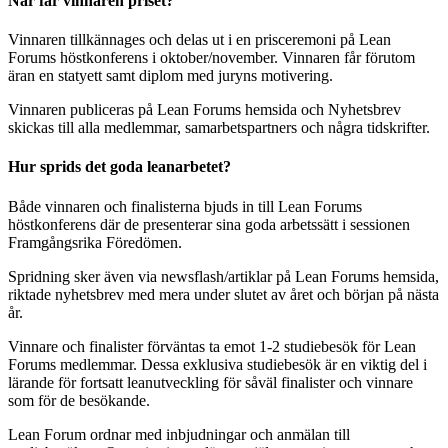
När får vinnaren priset?
Vinnaren tillkännages och delas ut i en prisceremoni på Lean
Forums höstkonferens i oktober/november. Vinnaren får förutom
äran en statyett samt diplom med juryns motivering.
Vinnaren publiceras på Lean Forums hemsida och Nyhetsbrev
skickas till alla medlemmar, samarbetspartners och några tidskrifter.
Hur sprids det goda leanarbetet?
Både vinnaren och finalisterna bjuds in till Lean Forums
höstkonferens där de presenterar sina goda arbetssätt i sessionen
Framgångsrika Föredömen.
Spridning sker även via newsflash/artiklar på Lean Forums hemsida,
riktade nyhetsbrev med mera under slutet av året och början på nästa
år.
Vinnare och finalister förväntas ta emot 1-2 studiebesök för Lean
Forums medlemmar. Dessa exklusiva studiebesök är en viktig del i
lärande för fortsatt leanutveckling för såväl finalister och vinnare
som för de besökande.
Lean Forum ordnar med inbjudningar och anmälan till