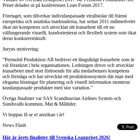
Priset delades ut på konferensen Lean Forum 2017.
Företaget, som tillverkar individanpassade elrullstolar till främst
europeiska och asiatiska marknaderna, har sedan 2011 målmedvetet
ökat sin kompetens och utvecklat sitt leanarbete till ett nu
välfungerande visuellt, kundorienterat och flexibelt system som ökat
deras konkurrenskraft.
Juryns motivering:
”Permobil Produktion AB bedriver ett långsiktigt leanarbete som är
väl förankrat i hela organisationen. Ledningen driver och utvecklar
leanarbetet med stort förtroende för alla medarbetares kompetens
och förmåga och har utvecklat ett produktionssystem där man med
eleganta lösningar för planering och visuell information monterar
kundanpassade produkter med stor variation.”
Övriga finalister var SAS Scandinavian Airlines System och
Sundsvalls kommun, Mat & Måltider.
Vi hoppas få se er ansökan i år!
News Flash
Här är årets finalister till Svenska Leanpriset 2026!