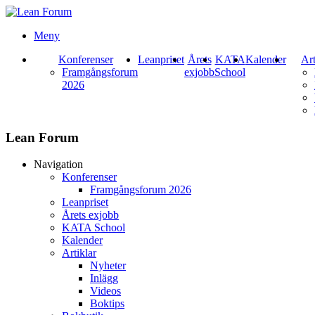
Meny
Konferenser
Leanpriset
Årets
KATA
Kalender
Art
Framgångsforum
exjobb
School
2026
Lean Forum
Navigation
Konferenser
Framgångsforum 2026
Leanpriset
Årets exjobb
KATA School
Kalender
Artiklar
Nyheter
Inlägg
Videos
Boktips