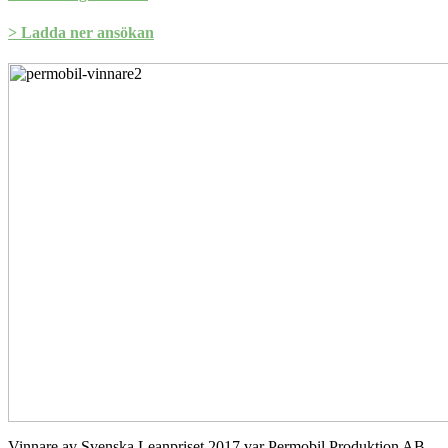
> Ladda ner ansökan
Vinnare av Svenska Leanpriset 2017 var Permobil Produktion AB.