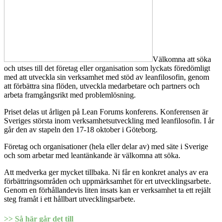
Välkomna att söka
och utses till det företag eller organisation som lyckats föredömligt
med att utveckla sin verksamhet med stöd av leanfilosofin, genom
att förbättra sina flöden, utveckla medarbetare och partners och
arbeta framgångsrikt med problemlösning.
Priset delas ut årligen på Lean Forums konferens. Konferensen är
Sveriges största inom verksamhetsutveckling med leanfilosofin. I år
går den av stapeln den 17-18 oktober i Göteborg.
Företag och organisationer (hela eller delar av) med säte i Sverige
och som arbetar med leantänkande är välkomna att söka.
Att medverka ger mycket tillbaka. Ni får en konkret analys av era
förbättringsområden och uppmärksamhet för ert utvecklingsarbete.
Genom en förhållandevis liten insats kan er verksamhet ta ett rejält
steg framåt i ett hållbart utvecklingsarbete.
>> Så här går det till