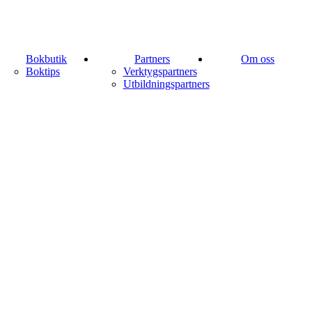
Bokbutik
Partners
Om oss
Boktips
Verktygspartners
Utbildningspartners