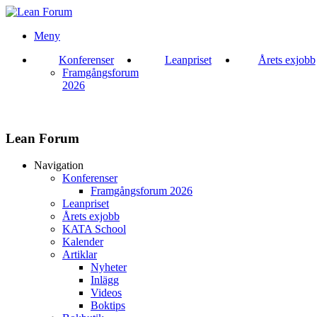
Meny
Konferenser
Leanpriset
Årets exjobb
Framgångsforum
2026
Lean Forum
Navigation
Konferenser
Framgångsforum 2026
Leanpriset
Årets exjobb
KATA School
Kalender
Artiklar
Nyheter
Inlägg
Videos
Boktips