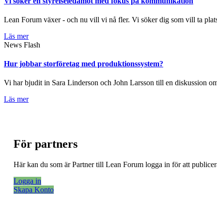
Vi söker en styrelseledamot med fokus på kommunikation
Lean Forum växer - och nu vill vi nå fler. Vi söker dig som vill ta plat
Läs mer
News Flash
Hur jobbar storföretag med produktionssystem?
Vi har bjudit in Sara Linderson och John Larsson till en diskussion
Läs mer
För partners
Här kan du som är Partner till Lean Forum logga in för att public
Logga in
Skapa Konto