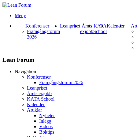
Meny
Konferenser
Leanpriset
Årets
KATA
Kalender
Art
Framgångsforum
exjobb
School
2026
Lean Forum
Navigation
Konferenser
Framgångsforum 2026
Leanpriset
Årets exjobb
KATA School
Kalender
Artiklar
Nyheter
Inlägg
Videos
Boktips