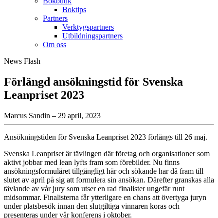
Bokbutik
Boktips
Partners
Verktygspartners
Utbildningspartners
Om oss
News Flash
Förlängd ansökningstid för Svenska
Leanpriset 2023
Marcus Sandin – 29 april, 2023
Ansökningstiden för Svenska Leanpriset 2023 förlängs till 26 maj.
Svenska Leanpriset är tävlingen där företag och organisationer som
aktivt jobbar med lean lyfts fram som förebilder. Nu finns
ansökningsformuläret tillgängligt här och sökande har då fram till
slutet av april på sig att formulera sin ansökan. Därefter granskas alla
tävlande av vår jury som utser en rad finalister ungefär runt
midsommar. Finalisterna får ytterligare en chans att övertyga juryn
under platsbesök innan den slutgiltiga vinnaren koras och
presenteras under vår konferens i oktober.