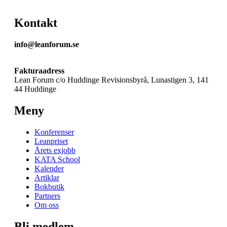
Kontakt
info@leanforum.se
Fakturaadress
Lean Forum c/o Huddinge Revisionsbyrå, Lunastigen 3, 141
44 Huddinge
Meny
Konferenser
Leanpriset
Årets exjobb
KATA School
Kalender
Artiklar
Bokbutik
Partners
Om oss
Bli medlem