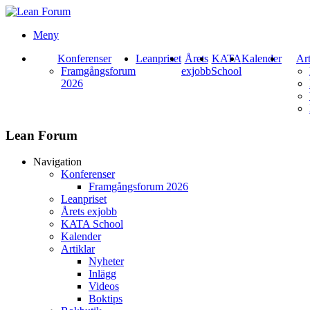
Meny
Konferenser
Leanpriset
Årets
KATA
Kalender
Art
Framgångsforum
exjobb
School
2026
Lean Forum
Navigation
Konferenser
Framgångsforum 2026
Leanpriset
Årets exjobb
KATA School
Kalender
Artiklar
Nyheter
Inlägg
Videos
Boktips