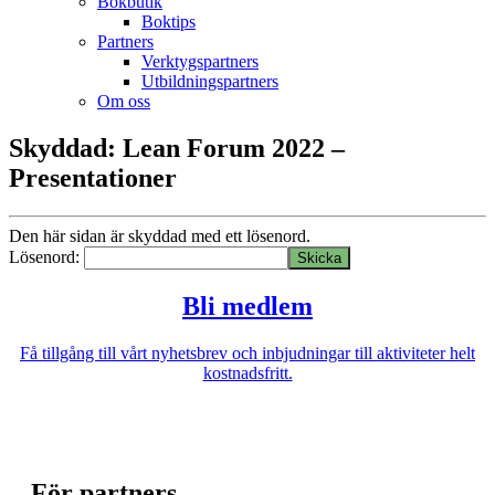
Bokbutik
Boktips
Partners
Verktygspartners
Utbildningspartners
Om oss
Skyddad: Lean Forum 2022 –
Presentationer
Den här sidan är skyddad med ett lösenord.
Lösenord:
Bli medlem
Få tillgång till vårt nyhetsbrev och inbjudningar till aktiviteter helt
kostnadsfritt.
För partners