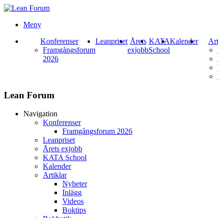
Meny
Konferenser
Leanpriset
Årets
KATA
Kalender
Art
Framgångsforum
exjobb
School
2026
Lean Forum
Navigation
Konferenser
Framgångsforum 2026
Leanpriset
Årets exjobb
KATA School
Kalender
Artiklar
Nyheter
Inlägg
Videos
Boktips