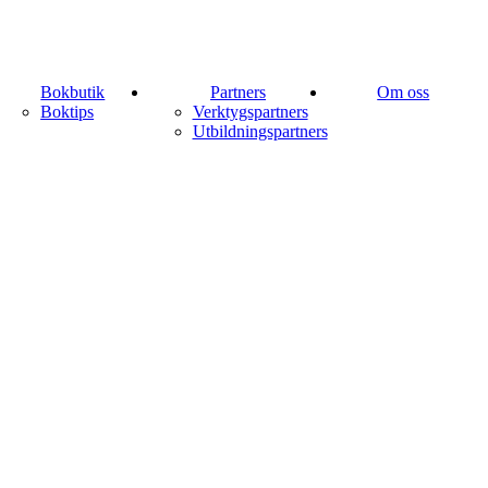
Bokbutik
Partners
Om oss
Boktips
Verktygspartners
Utbildningspartners