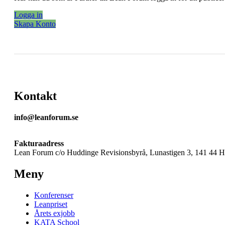
Logga in
Skapa Konto
Kontakt
info@leanforum.se
Fakturaadress
Lean Forum c/o Huddinge Revisionsbyrå, Lunastigen 3, 141 44 
Meny
Konferenser
Leanpriset
Årets exjobb
KATA School