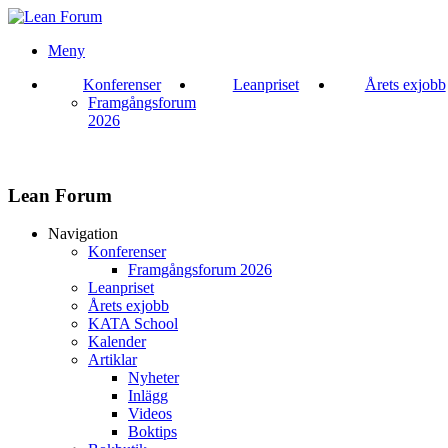
Meny
Konferenser
Leanpriset
Årets exjobb
Framgångsforum
2026
Lean Forum
Navigation
Konferenser
Framgångsforum 2026
Leanpriset
Årets exjobb
KATA School
Kalender
Artiklar
Nyheter
Inlägg
Videos
Boktips