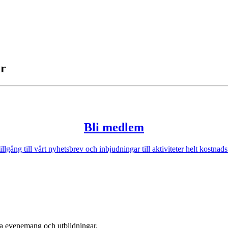
er
Bli medlem
illgång till vårt nyhetsbrev och inbjudningar till aktiviteter helt kostnadsf
era evenemang och utbildningar.