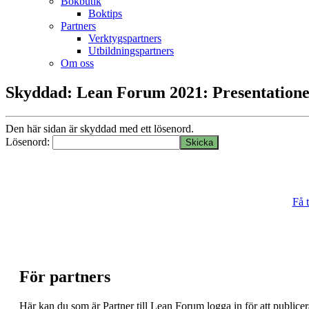
Bokbutik
Boktips
Partners
Verktygspartners
Utbildningspartners
Om oss
Skyddad: Lean Forum 2021: Presentation
Den här sidan är skyddad med ett lösenord.
Lösenord:
Få t
För partners
Här kan du som är Partner till Lean Forum logga in för att public