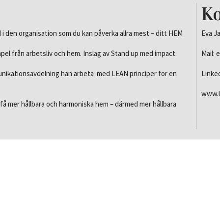
Ko
Inlägg
 i den organisation som du kan påverka allra mest – ditt HEM
Eva J
Videos
pel från arbetsliv och hem. Inslag av Stand up med impact.
Mail:
Boktips
unikationsavdelning han arbeta med LEAN principer för en
Linke
www.l
å mer hållbara och harmoniska hem – därmed mer hållbara