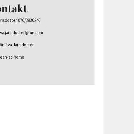
ntakt
Utbildningspartners
arlsdotter 070/3936240
 eva.jarlsdotter@me.com
din:Eva Jarlsdotter
ean-at-home