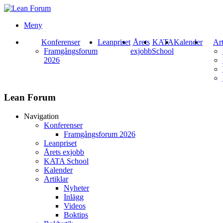
Meny
Konferenser
Leanpriset
Årets
KATA
Kalender
Art
Framgångsforum
exjobb
School
2026
Lean Forum
Navigation
Konferenser
Framgångsforum 2026
Leanpriset
Årets exjobb
KATA School
Kalender
Artiklar
Nyheter
Inlägg
Videos
Boktips