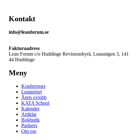
Kontakt
info@leanforum.se
Fakturaadress
Lean Forum c/o Huddinge Revisionsbyrå, Lunastigen 3, 141
44 Huddinge
Meny
Konferenser
Leanpriset
Årets exjobb
KATA School
Kalender
Artiklar
Bokbutik
Partners
Om oss