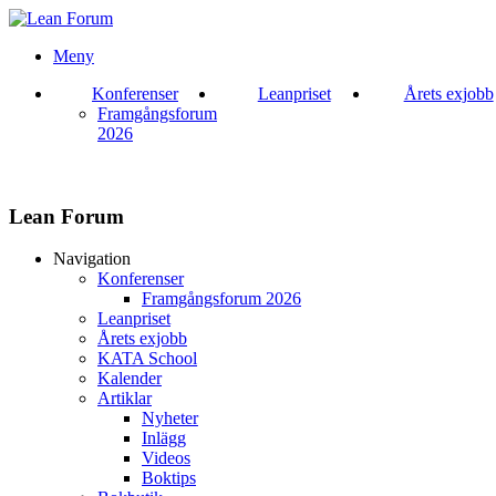
Meny
Konferenser
Leanpriset
Årets exjobb
Framgångsforum
2026
Lean Forum
Navigation
Konferenser
Framgångsforum 2026
Leanpriset
Årets exjobb
KATA School
Kalender
Artiklar
Nyheter
Inlägg
Videos
Boktips