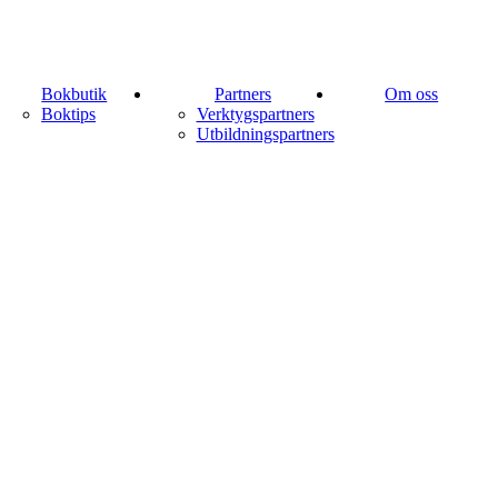
Bokbutik
Partners
Om oss
Boktips
Verktygspartners
Utbildningspartners