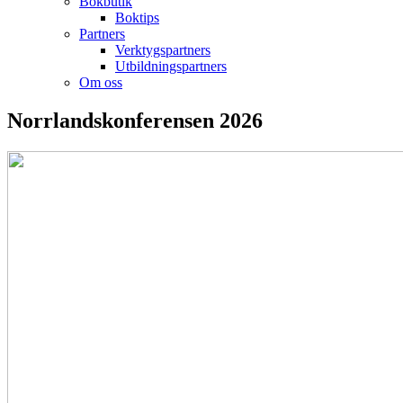
Bokbutik
Boktips
Partners
Verktygspartners
Utbildningspartners
Om oss
Norrlandskonferensen 2026