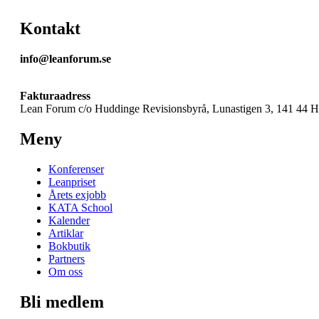
Kontakt
info@leanforum.se
Fakturaadress
Lean Forum c/o Huddinge Revisionsbyrå, Lunastigen 3, 141 44 
Meny
Konferenser
Leanpriset
Årets exjobb
KATA School
Kalender
Artiklar
Bokbutik
Partners
Om oss
Bli medlem