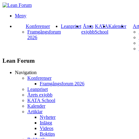
Meny
Konferenser
Leanpriset
Årets
KATA
Kalender
Art
Framgångsforum
exjobb
School
2026
Lean Forum
Navigation
Konferenser
Framgångsforum 2026
Leanpriset
Årets exjobb
KATA School
Kalender
Artiklar
Nyheter
Inlägg
Videos
Boktips