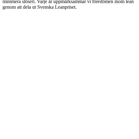
minimera slöseri. Varje år uppmärksammar vi föredömen inom lean
genom att dela ut Svenska Leanpriset.