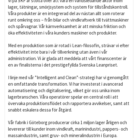
Vi på SKF är stolta över att vara en världsledande aktör inom
lager, tätningar, smörjsystem och system för tillståndskontroll.
Våra produkter är en integrerad del av nästan allt som roterar
runt omkring oss – från bilar och vindkraftverk till tvättmaskiner
och spårvagnar. Vår kärnverksamhet är att minska friktion och
öka effektiviteten i våra kunders maskiner och produkter.
Med en produktion som är rotad i Lean-filosofin, strävar vi efter
effektivitet inte bara i vår tillverkning utan även i vår
administration. Vi är glada att meddela att vårt finanscenter är
en av finalisterna i det prestigefyllda Svenska Leanpriset.
I linje med vår ”Intelligent and Clean”-strategi har vi genomgått
en omfattande transformation. Vi har investerat i avancerad
automatisering och digitalisering, vilket gör oss unika inom
lagerbranschen. Våra operatörer spelar en central roll i att
övervaka produktionsflödet och rapportera avvikelser, samt att
snabbt eskalera dessa för åtgärd.
Vår fabrik i Göteborg producerar cirka 1 miljon lager årligen och
levererar till kunder inom vindkraft, marinindustri, pappers- och
massaindustrin, samt gruv- och mineralindustrin i Europa.