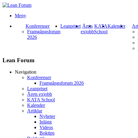
Meny
Konferenser
Leanpriset
Årets
KATA
Kalender
Art
Framgångsforum
exjobb
School
2026
Lean Forum
Navigation
Konferenser
Framgångsforum 2026
Leanpriset
Årets exjobb
KATA School
Kalender
Artiklar
Nyheter
Inlägg
Videos
Boktips