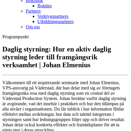
Bokbutik
Boktips
Partners
Verktygspartners
Utbildningspartners
Om oss
Programpunkt
Daglig styrning: Hur en aktiv daglig
styrning leder till framgångsrik
verksamhet | Johan Elmenius
Välkommen till ett inspirerande seminarie med Johan Elmenius,
VPS-ansvarig på Väderstad, där han delar med sig av företagets
framgångsrika resa med daglig styrning som en central del av
Väderstad Production System. Johan berättar varför daglig styrning
är avgörande, vad det innebär i praktiken och hur den tillämpas på
alla nivåer i organisationen. Du får inblick i hur information flödar
effektivt mellan avdelningar, hur data och takttid integrerats i
styrningen samt hur ledningsgruppen följer upp och driver resultat.
Johan delar också konkreta effekter och framtidsplaner för att ta
nästa steg i deras utveckling.