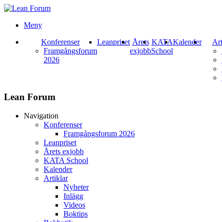
Meny
Konferenser
Leanpriset
Årets
KATA
Kalender
Art
Framgångsforum
exjobb
School
2026
Lean Forum
Navigation
Konferenser
Framgångsforum 2026
Leanpriset
Årets exjobb
KATA School
Kalender
Artiklar
Nyheter
Inlägg
Videos
Boktips