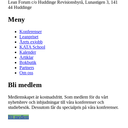
Lean Forum c/o Huddinge Revisionsbyrå, Lunastigen 3, 141
44 Huddinge
Meny
Konferenser
Leanpriset
Årets exjobb
KATA School
Kalender
Artiklar
Bokbutik
Partners
Om oss
Bli medlem
Medlemskapet är kostnadsfritt. Som medlem för du vårt
nyhetsbrev och inbjudningar till våra konferenser och
studiebesök. Dessutom får du specialpris på våra konferenser.
Bli medlem