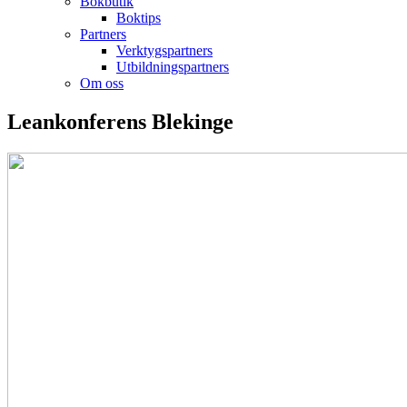
Bokbutik
Boktips
Partners
Verktygspartners
Utbildningspartners
Om oss
Leankonferens Blekinge