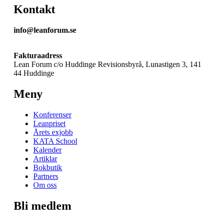
Kontakt
info@leanforum.se
Fakturaadress
Lean Forum c/o Huddinge Revisionsbyrå, Lunastigen 3, 141
44 Huddinge
Meny
Konferenser
Leanpriset
Årets exjobb
KATA School
Kalender
Artiklar
Bokbutik
Partners
Om oss
Bli medlem