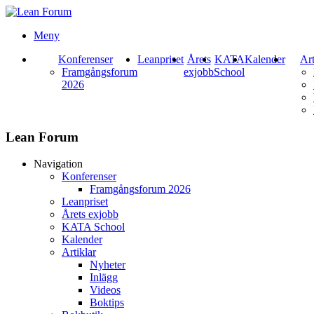
Meny
Konferenser
Leanpriset
Årets
KATA
Kalender
Art
Framgångsforum
exjobb
School
2026
Lean Forum
Navigation
Konferenser
Framgångsforum 2026
Leanpriset
Årets exjobb
KATA School
Kalender
Artiklar
Nyheter
Inlägg
Videos
Boktips