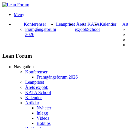
Meny
Konferenser
Leanpriset
Årets
KATA
Kalender
Art
Framgångsforum
exjobb
School
2026
Lean Forum
Navigation
Konferenser
Framgångsforum 2026
Leanpriset
Årets exjobb
KATA School
Kalender
Artiklar
Nyheter
Inlägg
Videos
Boktips