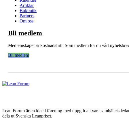
Kalender
Artiklar
Bokbutik
Partners
Om oss
Bli medlem
Medlemskapet är kostnadsfritt. Som medlem för du vårt nyhetsbrev 
Bli medlem
Lean Forum är en ideell förening med uppgift att vara samhällets led
dela ut Svenska Leanpriset.