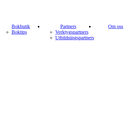
Bokbutik
Partners
Om oss
Boktips
Verktygspartners
Utbildningspartners