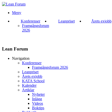
Meny
Konferenser
Leanpriset
Årets exjobb
Framgångsforum
2026
Lean Forum
Navigation
Konferenser
Framgångsforum 2026
Leanpriset
Årets exjobb
KATA School
Kalender
Artiklar
Nyheter
Inlägg
Videos
Boktips