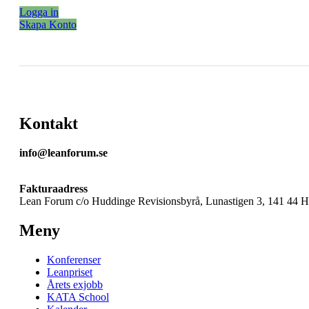
Logga in
Skapa Konto
Kontakt
info@leanforum.se
Fakturaadress
Lean Forum c/o Huddinge Revisionsbyrå, Lunastigen 3, 141 44 
Meny
Konferenser
Leanpriset
Årets exjobb
KATA School