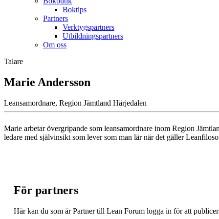
Bokbutik
Boktips
Partners
Verktygspartners
Utbildningspartners
Om oss
Talare
Marie Andersson
Leansamordnare, Region Jämtland Härjedalen
Marie arbetar övergripande som leansamordnare inom Region Jämtland H
ledare med självinsikt som lever som man lär när det gäller Leanfiloso
För partners
Här kan du som är Partner till Lean Forum logga in för att public