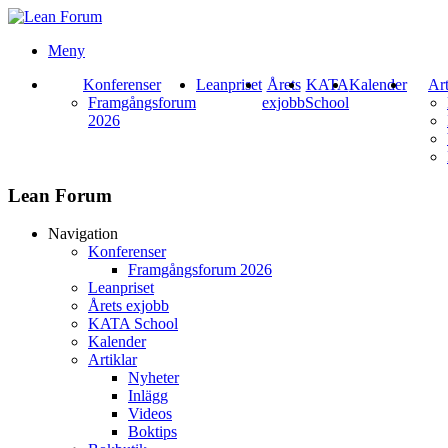
Meny
Konferenser
Leanpriset
Årets
KATA
Kalender
Art
Framgångsforum
exjobb
School
2026
Lean Forum
Navigation
Konferenser
Framgångsforum 2026
Leanpriset
Årets exjobb
KATA School
Kalender
Artiklar
Nyheter
Inlägg
Videos
Boktips