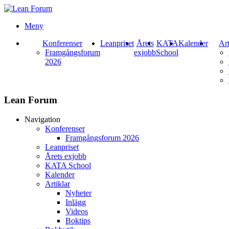
Meny
Konferenser
Leanpriset
Årets
KATA
Kalender
Art
Framgångsforum
exjobb
School
2026
Lean Forum
Navigation
Konferenser
Framgångsforum 2026
Leanpriset
Årets exjobb
KATA School
Kalender
Artiklar
Nyheter
Inlägg
Videos
Boktips