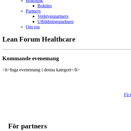
Bokbutik
Boktips
Partners
Verktygspartners
Utbildningspartners
Om oss
Lean Forum Healthcare
Kommande evenemang
<li>Inga evenemang i denna kategori</li>
Få t
För partners