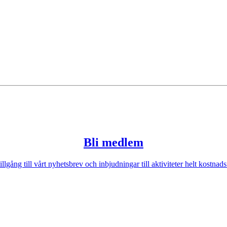
Bli medlem
illgång till vårt nyhetsbrev och inbjudningar till aktiviteter helt kostnadsf