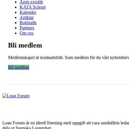
Årets exjobb
KATA School
Kalender
Artiklar
Bokbutik
Partners
Om oss
Bli medlem
Medlemskapet är kostnadsfritt. Som medlem för du vårt nyhetsbrev 
Bli medlem
Lean Forum är en ideell förening med uppgift att vara samhällets led
dela ut Svenska Leanpriset.