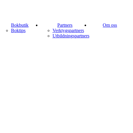
Bokbutik
Partners
Om oss
Boktips
Verktygspartners
Utbildningspartners