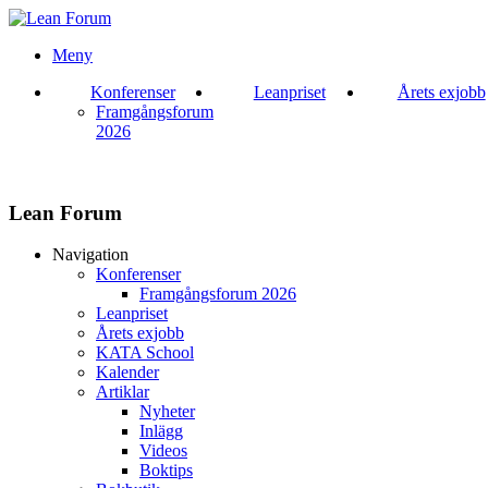
Meny
Konferenser
Leanpriset
Årets exjobb
Framgångsforum
2026
Lean Forum
Navigation
Konferenser
Framgångsforum 2026
Leanpriset
Årets exjobb
KATA School
Kalender
Artiklar
Nyheter
Inlägg
Videos
Boktips