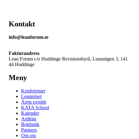
Kontakt
info@leanforum.se
Fakturaadress
Lean Forum c/o Huddinge Revisionsbyrå, Lunastigen 3, 141
44 Huddinge
Meny
Konferenser
Leanpriset
Årets exjobb
KATA School
Kalender
Artiklar
Bokbutik
Partners
Om oss