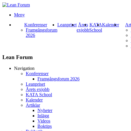
Meny
Konferenser
Leanpriset
Årets
KATA
Kalender
Art
Framgångsforum
exjobb
School
2026
Lean Forum
Navigation
Konferenser
Framgångsforum 2026
Leanpriset
Årets exjobb
KATA School
Kalender
Artiklar
Nyheter
Inlägg
Videos
Boktips