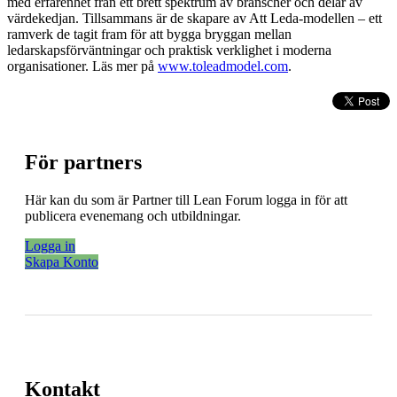
med erfarenhet från ett brett spektrum av branscher och delar av
värdekedjan. Tillsammans är de skapare av Att Leda-modellen – ett
ramverk de tagit fram för att bygga bryggan mellan
ledarskapsförväntningar och praktisk verklighet i moderna
organisationer. Läs mer på
www.toleadmodel.com
.
För partners
Här kan du som är Partner till Lean Forum logga in för att
publicera evenemang och utbildningar.
Logga in
Skapa Konto
Kontakt