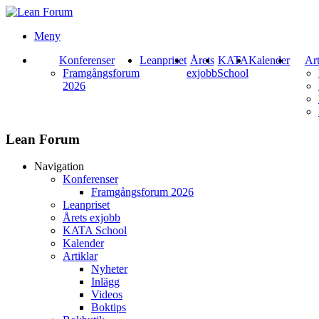
Meny
Konferenser
Leanpriset
Årets
KATA
Kalender
Art
Framgångsforum
exjobb
School
2026
Lean Forum
Navigation
Konferenser
Framgångsforum 2026
Leanpriset
Årets exjobb
KATA School
Kalender
Artiklar
Nyheter
Inlägg
Videos
Boktips