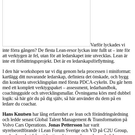
Varför lyckades vi
inte förra gången? De flesta Lean-resor lyckas inte fullt ut – inte för
att verktygen är fel, utan för att ledarskapet inte utvecklas. Lean är
inte ett förbättringsprojekt. Det är en ledarskapsförflyttning.
I den här workshopen tar vi dig genom hela processen i miniformat:
kartlägg ditt nuvarande ledarskap, definiera det önskade, och bygg
din konkreta utvecklingsplan med första PDCA-cykeln. Du går hem
med ett komplett verktygspaket – assessment, ledarhandbok,
coachingguide och utvecklingsmallar. Övningarna körs med dubbel
logik: så här gör du på dig själv, så här använder du dem på en
ledare du coachar.
Hans Knutsen
har lång erfarenhet av lean och förändringsledning
och ledde senast Global Talent Management & Transformation på
Volvo Cars Operations.
Jonas Pettersson
har varit
styrelseordförande i Lean Forum Sverige och VD på C2U Group,