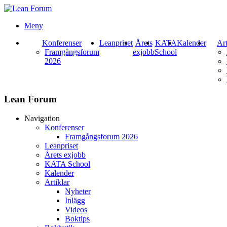
Meny
Konferenser
Leanpriset
Årets
KATA
Kalender
Art
Framgångsforum
exjobb
School
2026
Lean Forum
Navigation
Konferenser
Framgångsforum 2026
Leanpriset
Årets exjobb
KATA School
Kalender
Artiklar
Nyheter
Inlägg
Videos
Boktips