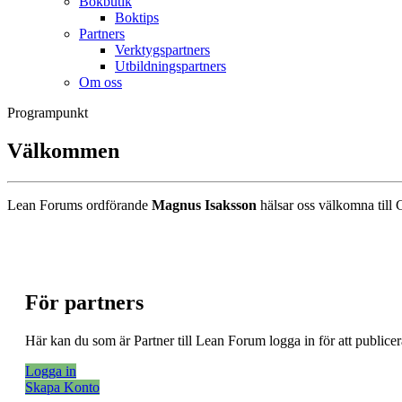
Bokbutik
Boktips
Partners
Verktygspartners
Utbildningspartners
Om oss
Programpunkt
Välkommen
Lean Forums ordförande
Magnus Isaksson
hälsar oss välkomna till
För partners
Här kan du som är Partner till Lean Forum logga in för att public
Logga in
Skapa Konto