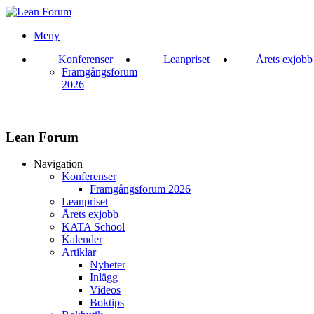
Meny
Konferenser
Leanpriset
Årets exjobb
Framgångsforum
2026
Lean Forum
Navigation
Konferenser
Framgångsforum 2026
Leanpriset
Årets exjobb
KATA School
Kalender
Artiklar
Nyheter
Inlägg
Videos
Boktips