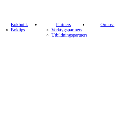
Bokbutik
Partners
Om oss
Boktips
Verktygspartners
Utbildningspartners