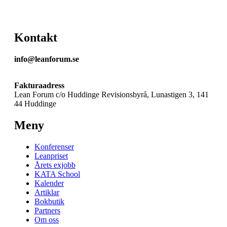
Kontakt
info@leanforum.se
Fakturaadress
Lean Forum c/o Huddinge Revisionsbyrå, Lunastigen 3, 141
44 Huddinge
Meny
Konferenser
Leanpriset
Årets exjobb
KATA School
Kalender
Artiklar
Bokbutik
Partners
Om oss