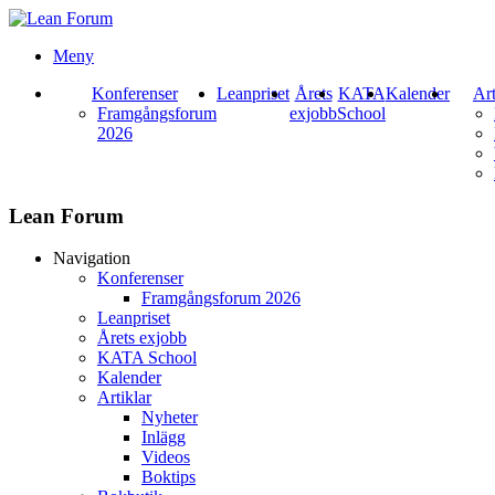
Meny
Konferenser
Leanpriset
Årets
KATA
Kalender
Art
Framgångsforum
exjobb
School
2026
Lean Forum
Navigation
Konferenser
Framgångsforum 2026
Leanpriset
Årets exjobb
KATA School
Kalender
Artiklar
Nyheter
Inlägg
Videos
Boktips