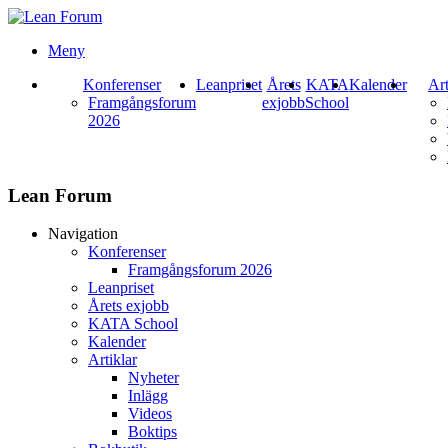
Meny
Konferenser
Leanpriset
Årets
KATA
Kalender
Art
Framgångsforum
exjobb
School
2026
Lean Forum
Navigation
Konferenser
Framgångsforum 2026
Leanpriset
Årets exjobb
KATA School
Kalender
Artiklar
Nyheter
Inlägg
Videos
Boktips