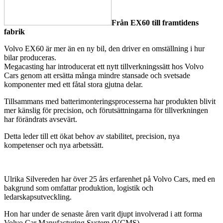
Från EX60 till framtidens
fabrik
Volvo EX60 är mer än en ny bil, den driver en omställning i hur
bilar produceras.
Megacasting har introducerat ett nytt tillverkningssätt hos Volvo
Cars genom att ersätta många mindre stansade och svetsade
komponenter med ett fåtal stora gjutna delar.
Tillsammans med batterimonteringsprocesserna har produkten blivit
mer känslig för precision, och förutsättningarna för tillverkningen
har förändrats avsevärt.
Detta leder till ett ökat behov av stabilitet, precision, nya
kompetenser och nya arbetssätt.
Ulrika Silvereden har över 25 års erfarenhet på Volvo Cars, med en
bakgrund som omfattar produktion, logistik och
ledarskapsutveckling.
Hon har under de senaste åren varit djupt involverad i att forma
Volvo Car Manufacturing System (VCMS).