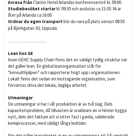
Avresa från
Clarion Hotel Arlandas konferensentré kl. 09:00.
Studiebesöket startar
kl. 09:30 och avslutas ca 15:30. Ni är
åter på Arlanda ca 16:00
Ordnar du egen transport
bör du vara på plats senast 08:50
på Björkgatan 30, Uppsala.
………………………
Lean hos GE
Inom GEHC Supply Chain finns det en väldigt tydlig struktur när
det gäller lean. En global leanorganisation står för
”konsulthjälpen” och rapporterar högt upp i organisationen.
Lokalt finns det sedan en mottagande organisation, som
förväntas driva det lokala, dagliga arbetet.
Utmaningar
De utmaningar vi har i vår produktion är av två slag. Dels
kapacitetsproblem, då tillväxten är snabbare än vi hinner bygga
nytt, dels det faktum att vi sitter fast i gamla, validerade
kemiprocesser, med väldigt långa ledtider.
När det gäller leanarbetet är en av utmaningarna att GE centralt