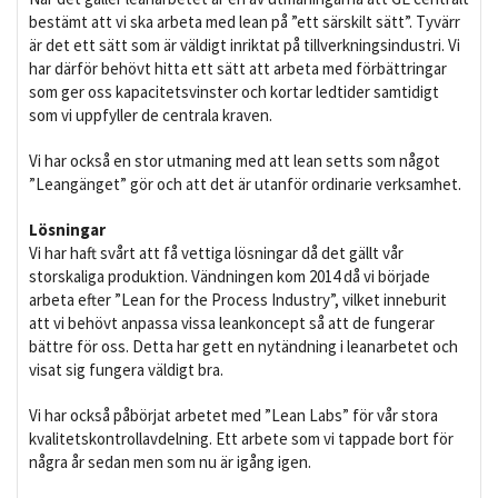
bestämt att vi ska arbeta med lean på ”ett särskilt sätt”. Tyvärr
är det ett sätt som är väldigt inriktat på tillverkningsindustri. Vi
har därför behövt hitta ett sätt att arbeta med förbättringar
som ger oss kapacitetsvinster och kortar ledtider samtidigt
som vi uppfyller de centrala kraven.
Vi har också en stor utmaning med att lean setts som något
”Leangänget” gör och att det är utanför ordinarie verksamhet.
Lösningar
Vi har haft svårt att få vettiga lösningar då det gällt vår
storskaliga produktion. Vändningen kom 2014 då vi började
arbeta efter ”Lean for the Process Industry”, vilket inneburit
att vi behövt anpassa vissa leankoncept så att de fungerar
bättre för oss. Detta har gett en nytändning i leanarbetet och
visat sig fungera väldigt bra.
Vi har också påbörjat arbetet med ”Lean Labs” för vår stora
kvalitetskontrollavdelning. Ett arbete som vi tappade bort för
några år sedan men som nu är igång igen.