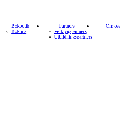
Bokbutik
Partners
Om oss
Boktips
Verktygspartners
Utbildningspartners