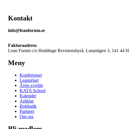
Kontakt
info@leanforum.se
Fakturaadress
Lean Forum c/o Huddinge Revisionsbyrå, Lunastigen 3, 141 44 
Meny
Konferenser
Leanpriset
Årets exjobb
KATA School
Kalender
Artiklar
Bokbutik
Partners
Om oss
Bli medlem