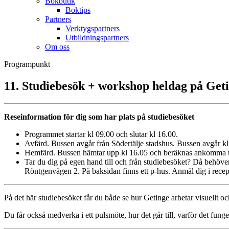
Bokbutik
Boktips
Partners
Verktygspartners
Utbildningspartners
Om oss
Programpunkt
11. Studiebesök + workshop heldag på Geti
Reseinformation för dig som har plats på studiebesöket
Programmet startar kl 09.00 och slutar kl 16.00.
Avfärd. Bussen avgår från Södertälje stadshus. Bussen avgår kl 
Hemfärd. Bussen hämtar upp kl 16.05 och beräknas ankomma til
Tar du dig på egen hand till och från studiebesöket? Då behöver 
Röntgenvägen 2. På baksidan finns ett p-hus. Anmäl dig i recep
På det här studiebesöket får du både se hur Getinge arbetar visuellt o
Du får också medverka i ett pulsmöte, hur det går till, varför det fung