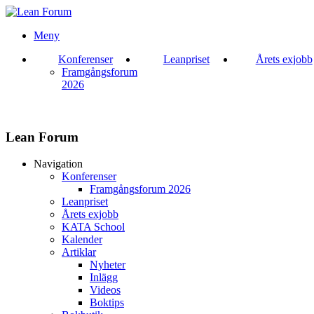
Meny
Konferenser
Leanpriset
Årets exjobb
Framgångsforum
2026
Lean Forum
Navigation
Konferenser
Framgångsforum 2026
Leanpriset
Årets exjobb
KATA School
Kalender
Artiklar
Nyheter
Inlägg
Videos
Boktips