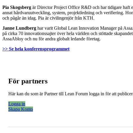
Pia Skogsberg
är Director Project Office R&D och har tidigare haft 
annat hårdvaruutveckling, system, projektledning och verifiering. Hon
och pågår än idag. Pia är civilingenjör från KTH.
Janne Lundberg
har varit Global Lean Innovation Manager på AssaA
på cirka 70 innovationssajter över hela världen och stöttade skapande
AssaAbloy och nu för andra globalt ledande företag.
>> Se hela konferensprogrammet
För partners
Här kan du som är Partner till Lean Forum logga in för att public
Logga in
Skapa Konto