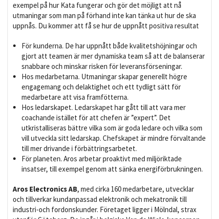
exempel på hur Kata fungerar och gör det möjligt att nå
utmaningar som man på förhand inte kan tänka ut hur de ska
uppnås. Du kommer att få se hur de uppnått positiva resultat
För kunderna. De har uppnått både kvalitetshöjningar och
gjort att teamen är mer dynamiska team så att de balanserar
snabbare och minskar risken för leveransförseningar.
Hos medarbetarna. Utmaningar skapar generellt högre
engagemang och delaktighet och ett tydligt sätt för
medarbetare att visa framfötterna.
Hos ledarskapet. Ledarskapet har gått till att vara mer
coachande istället för att chefen är ”expert”. Det
utkristalliseras bättre vilka som är goda ledare och vilka som
vill utveckla sitt ledarskap. Chefskapet är mindre förvaltande
till mer drivande i förbättringsarbetet.
För planeten. Aros arbetar proaktivt med miljöriktade
insatser, till exempel genom att sänka energiförbrukningen.
Aros Electronics AB
, med cirka 160 medarbetare, utvecklar
och tillverkar kundanpassad elektronik och mekatronik till
industri-och fordonskunder. Företaget ligger i Mölndal, strax