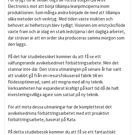
Electronics mot att börja tillämpa leanprinciperna inom
produktionen. Som många andra började de med att tillämpa
olika metoder och verktyg. Med tiden växte insikten och
behovet av helhetssyn blev tydligt. Visionen om enstycksflöde
växte fram och är idag en stark ledstjärna i det dagliga arbetet,
där strävan är att en order ska produceras samma morgon som
den läggs.
På det här studiebesöket kommer du att få se ett
välfungerande avvikelsedrivet förbättringsarbete. Men det
stannar inte där. Den stora utmaningen på senare år har varit
att snabbt gå från en resursfokuserad fabrik till en
flödesoptimerad, samt att mogna med all ny teknik.
Verksamheten har expanderat kraftigt på kort tid då de haft
investeringsvilliga ägare som satsat på ny teknik.
För att möta dessa utmaningar har de kompletterat det
avvikelsedrivna förbättringsarbetet med ett proaktivt
förbättringsarbete, baserat på Kata.
På detta studiebesök kommer du att få se ett fantastiskt