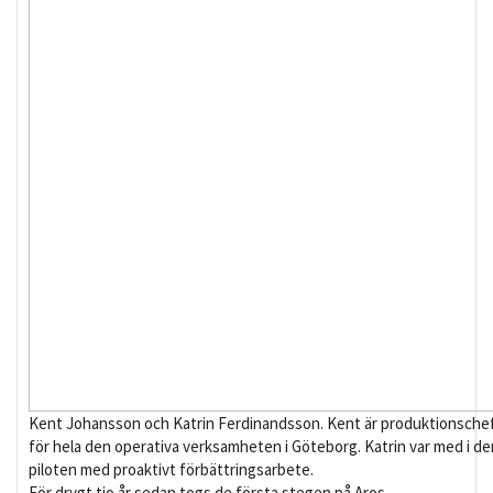
Kent Johansson och Katrin Ferdinandsson. Kent är produktionsche
för hela den operativa verksamheten i Göteborg. Katrin var med i de
piloten med proaktivt förbättringsarbete.
För drygt tio år sedan togs de första stegen på Aros