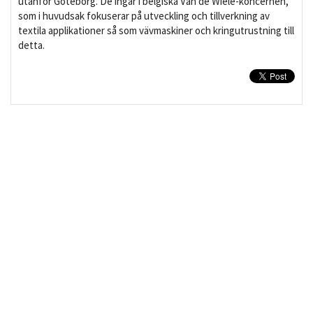
utanför Göteborg. De ingår i belgiska Van de Wiele-koncernen,
som i huvudsak fokuserar på utveckling och tillverkning av
textila applikationer så som vävmaskiner och kringutrustning till
detta.